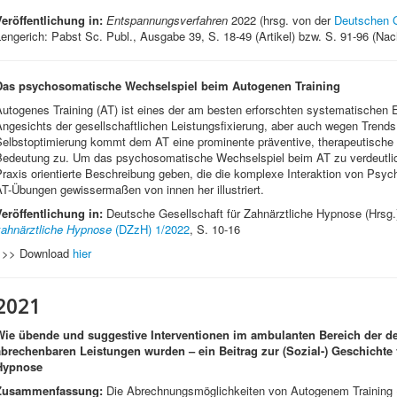
Veröffentlichung in:
Entspannungsverfahren
2022 (hrsg. von der
Deutschen G
engerich: Pabst Sc. Publ., Ausgabe 39, S. 18-49 (Artikel) bzw. S. 91-96 (Nac
Das psychosomatische Wechselspiel beim Autogenen Training
Autogenes Training (AT) ist eines der am besten erforschten systematischen
ngesichts der gesellschaftlichen Leistungsfixierung, aber auch wegen Trend
elbstoptimierung kommt dem AT eine prominente präventive, therapeutische u
Bedeutung zu. Um das psychosomatische Wechselspiel beim AT zu verdeutlich
Praxis orientierte Beschreibung geben, die die komplexe Interaktion von Ps
T-Übungen gewissermaßen von innen her illustriert.
Veröffentlichung in:
Deutsche Gesellschaft für Zahnärztliche Hypnose (Hrsg.
zahnärztliche Hypnose
(DZzH) 1/2022
, S. 10-16
>>> Download
hier
2021
Wie übende und suggestive Interventionen im ambulanten Bereich der 
abrechenbaren Leistungen wurden – ein Beitrag zur (Sozial-) Geschicht
Hypnose
Zusammenfassung:
Die Abrechnungsmöglichkeiten von Autogenem Training 