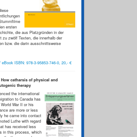
diese
ntlichungen
 Stummfilme
den ersten
hichte, die aus Platzgründen in der
zu zwölf Texten, die innerhalb der
en bzw. die darin ausschnittsweise
/ eBook ISBN: 978-3-95853-746-0, 20,- €
 How catharsis of physical and
utogenic therapy
enced the international
migration to Canada has
 World War II or his
ance are more or less
ly he came into contact
omoted Luthe with regard
hat has received less
s in this process, which