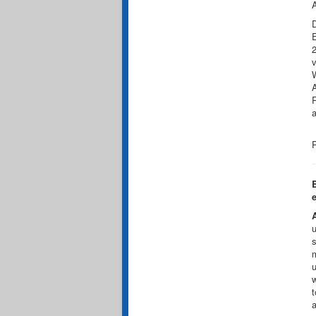
v
R
a
u
s
u
w
t
a