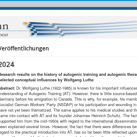
Veröffentlichungen
2024
Research results on the history of autogenic training and autogenic the
selected conceptual influences by Wolfgang Luthe
Abstract:
Dr. Wolfgang Luthe (1922-1985) is known for his important influences
nderstanding of Autogenic Training (AT). However, there is little source-based 
ermany before his emigration to Canada. This is why, for example, his membe
Socialist German Workers' Party (NSDAP) or his participation and wounding i
ave not yet been thematized. The same applies to his medical studies and t
ame into contact with AT and its founder Johannes Heinrich Schultz. The fact
upported him from the mid-1950s with regard to the international disseminati
een explained several times. However, the fact that there were differences b
egard to the practical introduction into AT, has so far been little reflected up