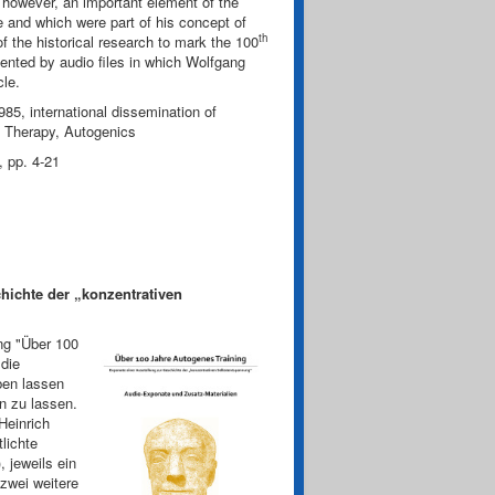
 however, an important element of the
e and which were part of his concept of
th
f the historical research to mark the 100
mented by audio files in which Wolfgang
cle.
85, international dissemination of
c Therapy, Autogenics
, pp. 4-21
hichte der „konzentrativen
ng "Über 100
die
ben lassen
n zu lassen.
Heinrich
lichte
 jeweils ein
zwei weitere