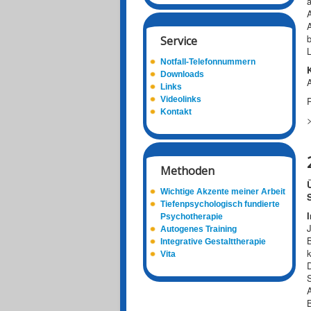
a
A
A
b
Service
L
Notfall-Telefonnummern
Downloads
A
Links
Videolinks
Kontakt
Methoden
Wichtige Akzente meiner Arbeit
Tiefenpsychologisch fundierte
I
Psychotherapie
Autogenes Training
Integrative Gestalttherapie
Vita
S
B