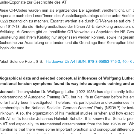
Audio-Exponate zur Geschichte des AT.
Diese QR-Codes wurden nun als ergänzendes Beilagenheft veröffentlicht, um 
Exponate auch den Leser*innen des Ausstellungskatalogs (siehe unter Veröffe
2022) zugänglich zu machen. Ergänzt werden sie durch QR-Verweise auf drei
on 1917/18, die die Hintergrundkulisse der frühen AT-Entwicklung andeuten: 
Weltkrieg. Außerdem gibt es inhaltliche QR-Verweise zu Aspekten der NS-Gesc
Ausstelung und ihrem Katalog nur angerissen werden können, sowie insgesamt 
echerche zur Ausstelung entstanden und die Grundlage ihrer Konzeption bild
bgebildet sind.
Pabst Science Publ., 8 S.,
Hardcover DinA4 ISBN: 978-3-95853-745-3, 40,- € 
Biographical data and selected conceptual influences of Wolfgang Luthe:
emotional tension symptoms found its way into autogenic training and a
Abstract:
The physician Dr. Wolfgang Luthe (1922-1985) has significantly influ
nderstanding of Autogenic Training (AT), but his life in Germany before his e
o far hardly been investigated. Therefore, his participation and experiences in
membership in the National Socialist German Workers’ Party (NSDAP) for inst
nknown. Also, the organization of his medical studies or when and how exact
ith AT or its founder Johannes Heinrich Schultz. It is known that Schultz pr
o AT and especially its international dissemination from the late 1950s on. W
ttention is that there were some important practical and conceptual difference