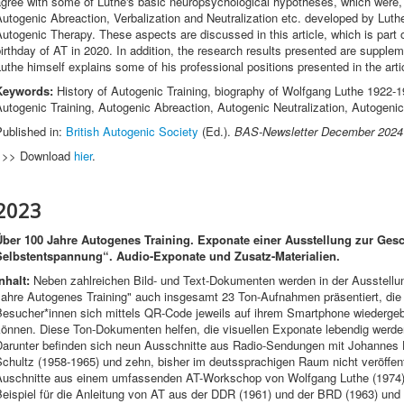
gree with some of Luthe's basic neuropsychological hypotheses, which were,
utogenic Abreaction, Verbalization and Neutralization etc. developed by Luth
utogenic Therapy. These aspects are discussed in this article, which is part o
irthday of AT in 2020. In addition, the research results presented are supple
uthe himself explains some of his professional positions presented in the arti
Keywords:
History of Autogenic Training, biography of Wolfgang Luthe 1922-19
utogenic Training, Autogenic Abreaction, Autogenic Neutralization, Autogeni
Published in:
British Autogenic Society
(Ed.).
BAS-Newsletter December 2024
>>> Download
hier
.
2023
Über 100 Jahre Autogenes Training. Exponate einer Ausstellung zur Gesc
Selbstentspannung“. Audio-Exponate und Zusatz-Materialien.
nhalt:
Neben zahlreichen Bild- und Text-Dokumenten werden in der Ausstellu
Jahre Autogenes Training" auch insgesamt 23 Ton-Aufnahmen präsentiert, die 
Besucher*innen sich mittels QR-Code jeweils auf ihrem Smartphone wiederge
können. Diese Ton-Dokumenten helfen, die visuellen Exponate lebendig werde
Darunter befinden sich neun Ausschnitte aus Radio-Sendungen mit Johannes 
chultz (1958-1965) und zehn, bisher im deutssprachigen Raum nicht veröffent
Auschnitte aus einem umfassenden AT-Workschop von Wolfgang Luthe (1974),
eispiel für die Anleitung von AT aus der DDR (1961) und der BRD (1963) und 