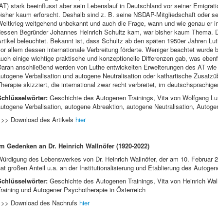
AT) stark beeinflusst aber sein Lebenslauf in Deutschland vor seiner Emigra
bisher kaum erforscht. Deshalb sind z. B. seine NSDAP-Mitgliedschaft oder s
Weltkrieg weitgehend unbekannt und auch die Frage, wann und wie genau er 
dessen Begründer Johannes Heinrich Schultz kam, war bisher kaum Thema. 
rtikel beleuchtet. Bekannt ist, dass Schultz ab den späten 1950er Jahren Lu
or allem dessen internationale Verbreitung förderte. Weniger beachtet wurde 
uch einige wichtige praktische und konzeptionelle Differenzen gab, was ebenfa
Daran anschließend werden von Luthe entwickelten Erweiterungen des AT wie
autogene Verbalisation und autogene Neutralisation oder kathartische Zusat
herapie skizziert, die international zwar recht verbreitet, im deutschsprachi
Schlüsselwörter:
Geschichte des Autogenen Trainings, Vita von Wolfgang Lu
utogene Verbalisation, autogene Abreaktion, autogene Neutralisation, Autoge
>>> Download des Artikels
hier
Im Gedenken an Dr. Heinrich Wallnöfer (1920-2022)
ürdigung des Lebenswerkes von Dr. Heinrich Wallnöfer, der am 10. Februar 2
at großen Anteil u.a. an der Institutionalisierung und Etablierung des Autogen
Schlüsselwörter:
Geschichte des Autogenen Trainings, Vita von Heinrich Wall
raining und Autogener Psychotherapie in Österreich
>>> Download des Nachrufs
hier