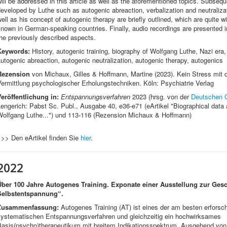
ill be addressed in this article as well as the aforementioned topics. Subseq
eveloped by Luthe such as autogenic abreaction, verbalization and neutralizat
ell as his concept of autogenic therapy are briefly outlined, which are quite wid
nown in German-speaking countries. Finally, audio recordings are presented i
he previously described aspects.
Keywords:
History, autogenic training, biography of Wolfgang Luthe, Nazi era, 
utogenic abreaction, autogenic neutralization, autogenic therapy, autogenics
Rezension
von Michaux, Gilles & Hoffmann, Martine (2023). Kein Stress mit
ermittlung psychologischer Erholungstechniken. Köln: Psychiatrie Verlag
Veröffentlichung in:
Entspannungsverfahren
2023 (hrsg. von der
Deutschen G
engerich: Pabst Sc. Publ., Ausgabe 40, e36-e71 (eArtikel "Biographical data 
Wolfgang Luthe...") und 113-116 (Rezension Michaux & Hoffmann)
>>> Den eArtikel finden Sie
hier
.
2022
Über 100 Jahre Autogenes Training. Exponate einer Ausstellung zur Gesc
Selbstentspannung“.
Zusammenfassung:
Autogenes Training (AT) ist eines der am besten erforsc
systematischen Entspannungsverfahren und gleichzeitig ein hochwirksames
Basis(psycho)therapeutikum mit breitem Indikationsspektrum. Ausgehend von