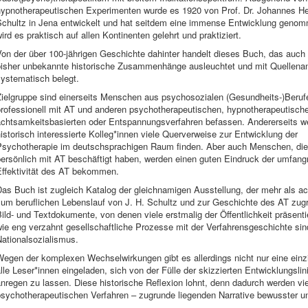
hypnotherapeutischen Experimenten wurde es 1920 von Prof. Dr. Johannes He
Schultz in Jena entwickelt und hat seitdem eine immense Entwicklung geno
ird es praktisch auf allen Kontinenten gelehrt und praktiziert.
on der über 100-jährigen Geschichte dahinter handelt dieses Buch, das auch 
bisher unbekannte historische Zusammenhänge ausleuchtet und mit Quellen
systematisch belegt.
Zielgruppe sind einerseits Menschen aus psychosozialen (Gesundheits-)Berufe
professionell mit AT und anderen psychotherapeutischen, hypnotherapeutisch
achtsamkeitsbasierten oder Entspannungsverfahren befassen. Andererseits w
istorisch interessierte Kolleg*innen viele Querverweise zur Entwicklung der
Psychotherapie im deutschsprachigen Raum finden. Aber auch Menschen, die
persönlich mit AT beschäftigt haben, werden einen guten Eindruck der umfan
Effektivität des AT bekommen.
as Buch ist zugleich Katalog der gleichnamigen Ausstellung, der mehr als a
um beruflichen Lebenslauf von J. H. Schultz und zur Geschichte des AT zugr
ild- und Textdokumente, von denen viele erstmalig der Öffentlichkeit präsenti
ie eng verzahnt gesellschaftliche Prozesse mit der Verfahrensgeschichte sin
ationalsozialismus.
Wegen der komplexen Wechselwirkungen gibt es allerdings nicht nur eine einz
lle Leser*innen eingeladen, sich von der Fülle der skizzierten Entwicklungsli
nregen zu lassen. Diese historische Reflexion lohnt, denn dadurch werden v
sychotherapeutischen Verfahren – zugrunde liegenden Narrative bewusster und