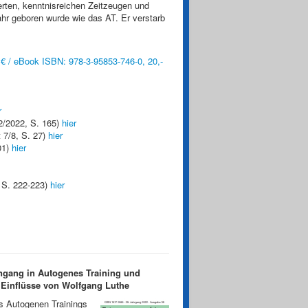
rten, kenntnisreichen Zeitzeugen und
hr geboren wurde wie das AT. Er verstarb
€ / eBook ISBN: 978-3-95853-746-0, 20,-
r
/2022, S. 165)
hier
 7/8, S. 27)
hier
01)
hier
 S. 222-223)
hier
ngang in Autogenes Training und
 Einflüsse von Wolfgang Luthe
es Autogenen Trainings