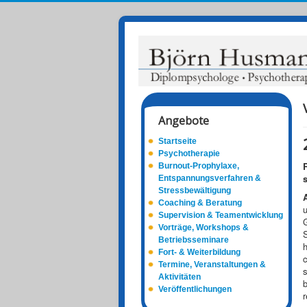
Angebote
Startseite
Psychotherapie
Burnout-Prophylaxe,
Entspannungsverfahren &
Stressbewältigung
Coaching & Beratung
u
Supervision & Teamentwicklung
G
Vorträge, Workshops &
Betriebsseminare
h
Fort- & Weiterbildung
c
Termine, Veranstaltungen &
s
Aktivitäten
b
Veröffentlichungen
r