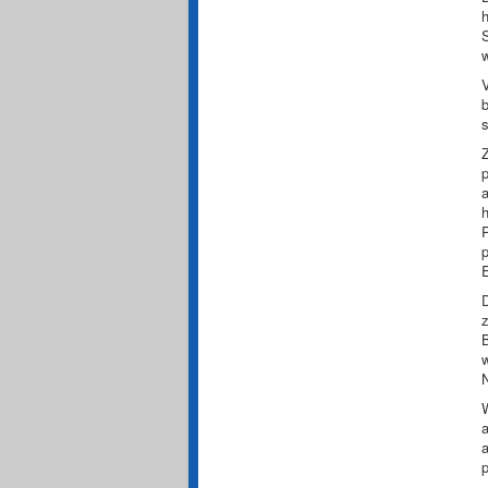
w
V
h
D
z
B
w
N
a
a
p