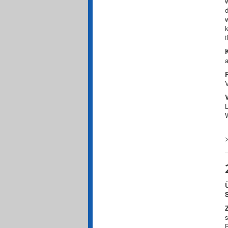
w
d
w
k
t
a
V
L