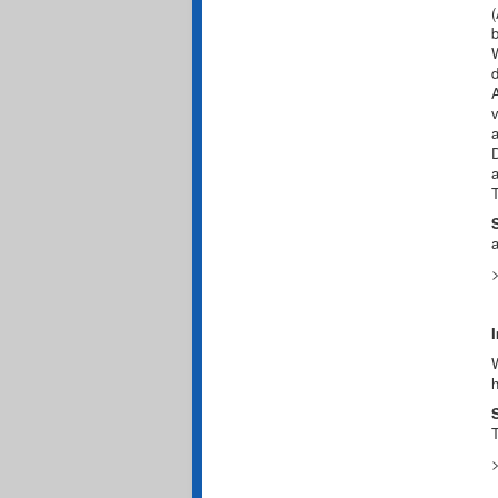
(
A
v
a
T
a
W
h
T