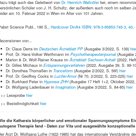
Dazu trägt auch das Geleitwort von
Dr. Heinrich Wallnöfer
bei, einem renommie
persönlichen Schüler von J. H. Schultz, der außerdem auch noch im selben Ja
eider am 10. Februar 2022 in Wien im Alter von 101 Jahren.
Pabst Science Publ., 190 S.,
Hardcover DinA4 ISBN: 978-3-95853-745-3, 40,- 
€
Rezensionen von...
Dr. Claus Derra im
Deutschen Ärzteblatt PP
(Ausgabe 3/2022, S. 139)
hie
Prof. Dr. Hans-Volker Werthmann im
Psychotherapeutenjournal
(Ausgabe 2
Marion & Dr. Wolf-Rainer Krause im
Ärzteblatt Sachsen-Anhalt
(2022, Heft
Dr. Gilles Michaux in
Entspannungsverfahren
(2022, Ausgabe 39, S. 99-1
Dr. Dorothea Thomaßen in
Tranceform
(Ausgabe 2/2022, S. 56f)
hier
Prof. Dr. Geoffrey Cocks in
Luzifer-Amor
(Nr 70, 2/2022, S. 223-225)
hier
Dr. Burkhard Peter in
Hypnose ZHH
(Ausgabe 17 Heft 1+2, Oktober 2022,
Dr. Wolfgang Ladenbauer in
Imagination
(Ausgabe 3/2022, S. 84-85)
hier
>>> Leseprobe
hier
>>> Bestellmöglichkeit
hier
Wie die Katharsis körperlicher und emotionaler Spannungssymptome Ei
Autogene Therapie fand - Daten zur Vita und ausgewählte konzeptionelle
er Arzt Dr. Wolfgang Luthe (1922-1985) hat das internationale Verständnis d