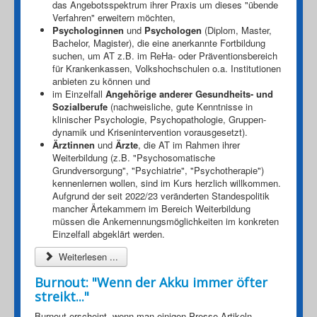
das Angebotsspektrum ihrer Praxis um dieses "übende
Verfahren" erweitern möchten,
Psychologinnen
und
Psychologen
(Diplom, Master,
Bachelor, Magister), die eine anerkannte Fortbildung
suchen, um AT z.B. im ReHa- oder Präventionsbereich
für Krankenkassen, Volkshochschulen o.a. Institutionen
anbieten zu können und
im Einzelfall
Angehörige anderer Gesundheits- und
Sozialberufe
(nachweisliche, gute Kennt­nis­se in
klinischer Psychologie, Psychopatho­logie, Gruppen­
dyna­mik und Krisen­intervention voraus­ge­setzt).
Ärztinnen
und
Ärzte
, die AT im Rahmen ihrer
Weiterbildung (z.B. "Psychosomatische
Grundversorgung", "Psychiatrie", "Psychotherapie")
kennenlernen wollen, sind im Kurs herzlich willkommen.
Aufgrund der seit 2022/23 veränderten Standespolitik
mancher Ärtekammern im Bereich Weiterbildung
müssen die Ankernennungsmöglichkeiten im konkreten
Einzelfall abgeklärt werden.
Weiterlesen ...
Burnout: "Wenn der Akku immer öfter
streikt..."
Burnout erscheint, wenn man einigen Presse-Artikeln