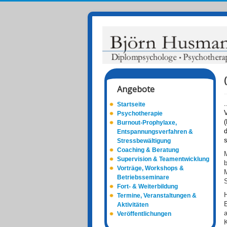
Angebote
.
Startseite
Psychotherapie
Burnout-Prophylaxe,
d
Entspannungsverfahren &
Stressbewältigung
Coaching & Beratung
Supervision & Teamentwicklung
b
Vorträge, Workshops &
M
Betriebsseminare
S
Fort- & Weiterbildung
H
Termine, Veranstaltungen &
E
Aktivitäten
a
Veröffentlichungen