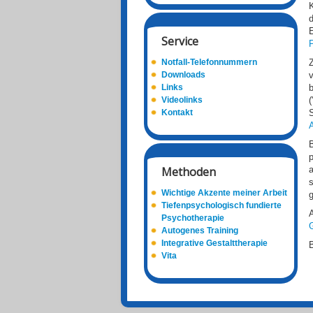
d
Service
Notfall-Telefonnummern
Downloads
v
Links
b
Videolinks
(
Kontakt
S
A
p
Methoden
a
s
Wichtige Akzente meiner Arbeit
Tiefenpsychologisch fundierte
A
Psychotherapie
G
Autogenes Training
Integrative Gestalttherapie
Vita