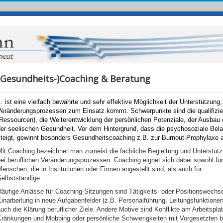
(Gesundheits-)Coaching & Beratung
.. ist eine vielfach bewährte und sehr effektive Möglichkeit der Unterstützun
Veränderungsprozessen zum Einsatz kommt. Schwerpunkte sind die qualifiziert
(Ressourcen), die Weiterentwicklung der persönlichen Potenziale, der Ausbau
er seelischen Gesundheit. Vor dem Hintergrund, dass die psychosoziale Belas
steigt, gewinnt besonders Gesundheitscoaching z.B. zur Burnout-Prophylaxe 
Mit Coaching
bezeichnet man zumeist die fachliche Begleitung und Unterstüt
ei beruflichen Veränderungsprozessen. Coaching eignet sich dabei sowohl für
enschen, die in Institutionen oder Firmen angestellt sind, als auch für
elbstständige.
äufige Anlässe für Coaching-Sitzungen sind Tätigkeits- oder Positionswechs
inarbeitung in neue Aufgabenfelder (z.B. Personalführung, Leitungsfunktionen
uch die Klärung beruflicher Ziele. Andere Motive sind Konflikte am Arbeitspla
Kränkungen und Mobbing oder persönliche Schwierigkeiten mit Vorgesetzten 