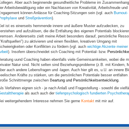
Kollegen. Aber auch beginnende gesundheitliche Probleme im Zusammenhang
er Arbeitsbewältigung oder ein Nachlassen von Kreativität, Arbeitsfreude und
Engagement können Anlässe für Coaching-Sitzungen sein (vgl. auch
Burnout-
Prophylaxe
und
Streßprävention
).
Ziel ist es einerseits hemmende innere und äußere Muster aufzudecken, zu
erstehen und aufzulösen, die die Entfaltung des eigenen Potentials blockiere
remsen. Andererseits zielt meine Arbeit besonders darauf, persönliche Ress
"Kraftquellen") zu aktivieren und einen flexiblen, kreativen Umgang mit
chwierigkeiten oder Konflikten zu fördern (vgl. auch
wichtige Akzente meiner
rbeit
). Insofern überschneidet sich Coaching mit Potential- bzw.
Persönlichke
Beratung uund Coaching haben ebenfalls viele Gemeinsamkeiten, wobei die mit
rivater Natur sind. Nicht selten sind Beziehungsprobleme (z.B. mit Kindern,
ber auch andere Lebensfragen und -lagen. Auch hier gilt es, u.U. an innere 
eelischen Kräfte zu stärken, um die persönlichen Potentiale besser entfalten 
große Schnittmenge zwischen B
eartung und Persönlichkeitsentwicklung.
ls Verfahren eignen sich - je nach Anlaß und Fragestellung - sowohl die vielf
estalttherapie
als auch auch der
tiefenpsychologisch fundierten Psychothera
Bei weitergehendem Interesse nehmen Sie gerne
Kontakt
mit mir auf.