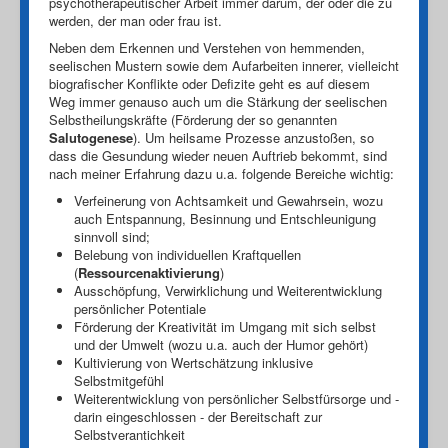
psychotherapeutischer Arbeit immer darum, der oder die zu
werden, der man oder frau ist.
Neben dem Erkennen und Verstehen von hemmenden,
seelischen Mustern sowie dem Aufarbeiten innerer, vielleicht
biografischer Konflikte oder Defizite geht es auf diesem
Weg immer genauso auch um die Stärkung der seelischen
Selbstheilungskräfte (Förderung der so genannten
Salutogenese
). Um heilsame Prozesse anzustoßen, so
dass die Gesundung wieder neuen Auftrieb bekommt, sind
nach meiner Erfahrung dazu u.a. folgende Bereiche wichtig:
Verfeinerung von Achtsamkeit und Gewahrsein, wozu
auch Entspannung, Besinnung und Entschleunigung
sinnvoll sind;
Belebung von individuellen Kraftquellen
(
Ressourcenaktivierung
)
Ausschöpfung, Verwirklichung und Weiterentwicklung
persönlicher Potentiale
Förderung der Kreativität im Umgang mit sich selbst
und der Umwelt (wozu u.a. auch der Humor gehört)
Kultivierung von Wertschätzung inklusive
Selbstmitgefühl
Weiterentwicklung von persönlicher Selbstfürsorge und -
darin eingeschlossen - der Bereitschaft zur
Selbstverantichkeit