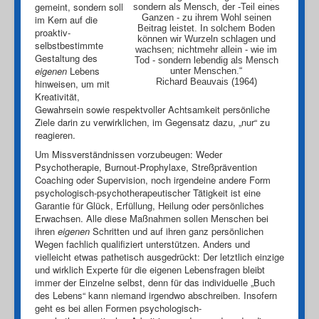
gemeint, sondern soll
sondern als Mensch, der -Teil eines
Ganzen - zu ihrem Wohl seinen
im Kern auf die
Beitrag leistet. In solchem Boden
proaktiv-
können wir Wurzeln schlagen und
selbstbestimmte
wachsen; nichtmehr allein - wie im
Gestaltung des
Tod - sondern lebendig als Mensch
eigenen
Lebens
unter Menschen.“
Richard Beauvais (1964)
hinweisen, um mit
Kreativität,
Gewahrsein sowie respektvoller Achtsamkeit persönliche
Ziele darin zu verwirklichen, im Gegensatz dazu, „nur“ zu
reagieren.
Um Missverständnissen vorzubeugen: Weder
Psychotherapie, Burnout-Prophylaxe, Streßprävention
Coaching oder Supervision, noch irgendeine andere Form
psychologisch-psychotherapeutischer Tätigkeit ist eine
Garantie für Glück, Erfüllung, Heilung oder persönliches
Erwachsen. Alle diese Maßnahmen sollen Menschen bei
ihren
eigenen
Schritten und auf ihren ganz persönlichen
Wegen fachlich qualifiziert unterstützen. Anders und
vielleicht etwas pathetisch ausgedrückt: Der letztlich einzige
und wirklich Experte für die eigenen Lebensfragen bleibt
immer der Einzelne selbst, denn für das individuelle „Buch
des Lebens“ kann niemand irgendwo abschreiben. Insofern
geht es bei allen Formen psychologisch-