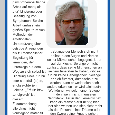
psychotherapeutische
Arbeit auf mehr, als
„nur“ Linderung oder
Beseitigung von
Symptomen. Solche
Arbeit umfasst ein
großes Spektrum von
Methoden der
emotionalen
Unterstützung über
geistige Anregungen
„Solange der Mensch sich nicht
bis zu menschlicher
selbst in den Augen und Herzen
Begleitung für
seiner Mitmenschen begegnet, ist er
jemanden, der
auf der Flucht. Solange er nicht
unterwegs auf dem
zulässt, dass seine Mitmenschen an
Weg zu sich selbst ist
seinem Innersten teilhaben, gibt es
für ihn keine Geborgenheit. Solange
Richtung eines für ihn
er sich fürchtet, durchschaut zu
oder sie erfüllt(er)en,
werden, kann er weder sich noch
erfolgreich(er)en
andere erkennen - er wird allein sein.
Lebens. „Erfüllt“ bzw.
Wo können wir solch einen Spiegel
„erfolgreich“ ist in
finden, wenn nicht in unseren
Nächsten? Hier in der Gemeinschaft
diesem
kann ein Mensch erst richtig klar
Zusammenhang
über sich werden und sich nicht mehr
allerdings nicht
als den Riesen seiner Träume oder
vorwiegend materiell
den Zwerg seiner Ängste sehen,